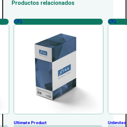
Productos relacionados
Ultimate Product
Unlimited