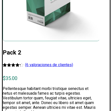
Pack 2
(
6
valoraciones de clientes)
Valorado
6
4.17
$
35.00
sobre 5
basado
en
Pellentesque habitant morbi tristique senectus et
puntuaciones
netus et malesuada fames ac turpis egestas.
de
Vestibulum tortor quam, feugiat vitae, ultricies eget,
clientes
tempor sit amet, ante. Donec eu libero sit amet quam
egestas semper. Aenean ultricies mi vitae est. Mauris