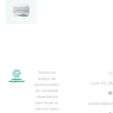
Somos un
Inicio
equipo de
Quienes
LUN-VIE: 9
profesionales
Somos
en constante
capacitación
Servicio
para llevar un
contacto@tec
s
servicio único