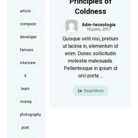
Principles of
Coldness
article
computer
Adm-tecnologia
10 junio, 2017
developer
Quisque velit nisi, pretium
ut lacinia in, elementum id
famous
enim. Donec sollicitudin
molestie malesuada.
interview
Pellentesque in ipsum id
orci porta ...
it
learn
Read More
money
photography
post