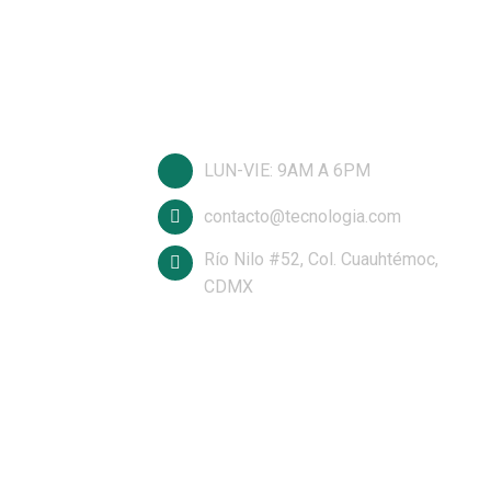
LUN-VIE: 9AM A 6PM
contacto@tecnologia.com
Río Nilo #52, Col. Cuauhtémoc,
CDMX