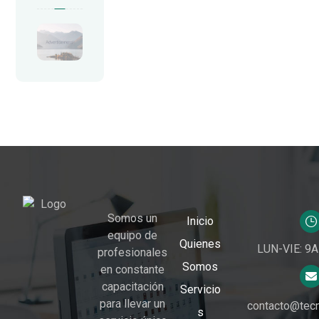
Somos un
Inicio
equipo de
Quienes
LUN-VIE: 9
profesionales
Somos
en constante
capacitación
Servicio
para llevar un
contacto@tec
s